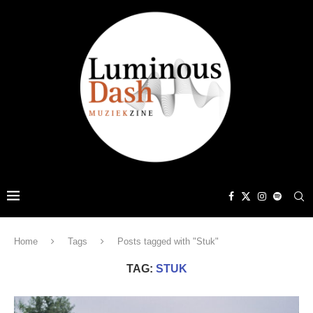
Home
Tags
Posts tagged with "Stuk"
TAG:
STUK