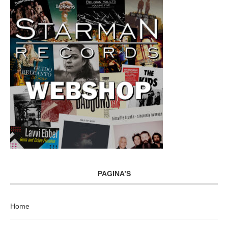
PAGINA’S
Home