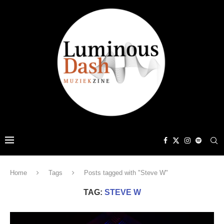
Home
Tags
Posts tagged with "Steve W"
TAG:
STEVE W