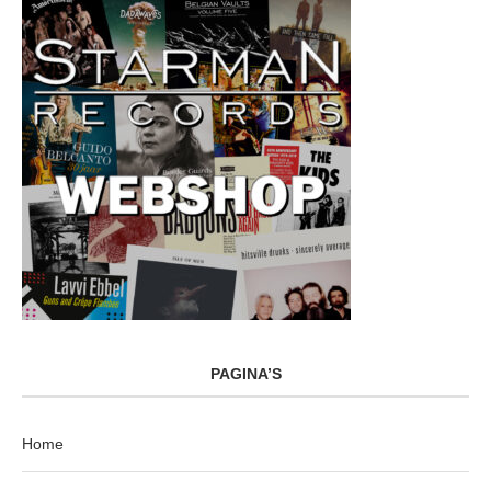
PAGINA’S
Home