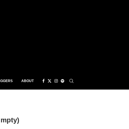
EGGERS
ABOUT
umpty)