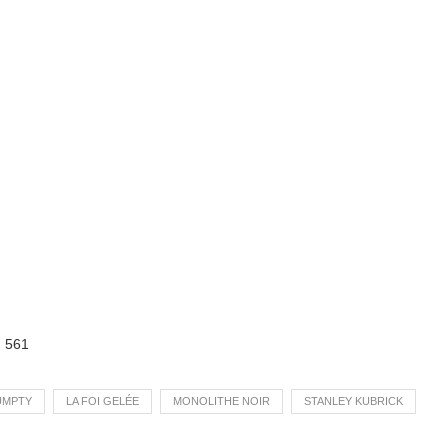
:
561
UMPTY
LA FOI GELÉE
MONOLITHE NOIR
STANLEY KUBRICK