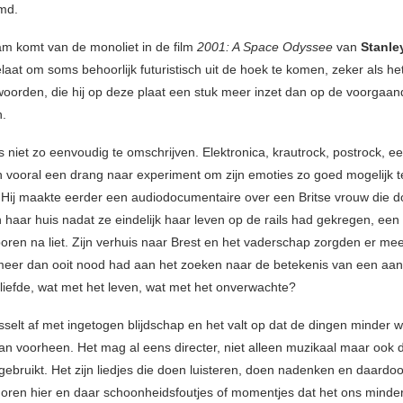
md.
 komt van de monoliet in de film
2001: A Space Odyssee
van
Stanle
laat om soms behoorlijk futuristisch uit de hoek te komen, zeker als he
woorden, die hij op deze plaat een stuk meer inzet dan op de voorgaan
n.
 niet zo eenvoudig te omschrijven. Elektronica, krautrock, postrock, e
 vooral een drang naar experiment om zijn emoties zo goed mogelijk t
 Hij maakte eerder een audiodocumentaire over een Britse vrouw die 
 haar huis nadat ze eindelijk haar leven op de rails had gekregen, een
poren na liet. Zijn verhuis naar Brest en het vaderschap zorgden er me
meer dan ooit nood had aan het zoeken naar de betekenis van een aan
liefde, wat met het leven, wat met het onverwachte?
isselt af met ingetogen blijdschap en het valt op dat de dingen minder 
dan voorheen. Het mag al eens directer, niet alleen muzikaal maar ook
gebruikt. Het zijn liedjes die doen luisteren, doen nadenken en daardoo
oren hier en daar schoonheidsfoutjes of momentjes dat het ons minder