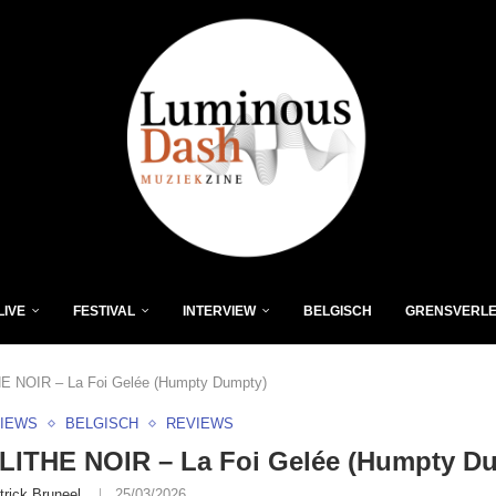
LIVE
FESTIVAL
INTERVIEW
BELGISCH
GRENSVERL
 NOIR – La Foi Gelée (Humpty Dumpty)
VIEWS
BELGISCH
REVIEWS
ITHE NOIR – La Foi Gelée (Humpty D
trick Bruneel
25/03/2026