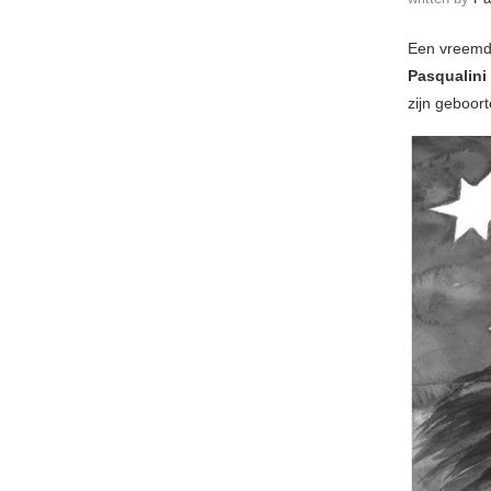
Een vreemde
Pasqualini
zijn geboort