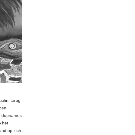
alini terug
doen.
veldopnames
p het
band op zich