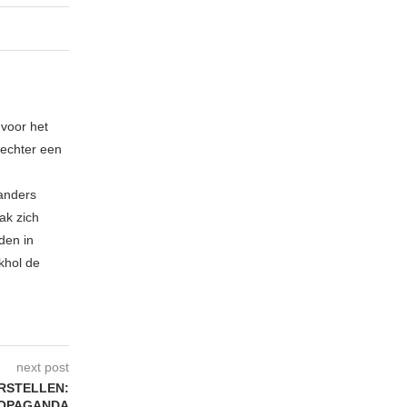
 voor het
echter een
 anders
ak zich
den in
khol de
next post
RSTELLEN:
ROPAGANDA