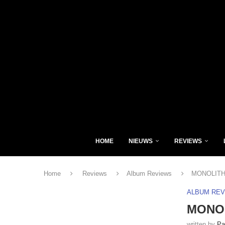
HOME
NIEUWS
REVIEWS
Home
Reviews
Album Reviews
MONOLITHE
ALBUM RE
MONOL
written by
Pa