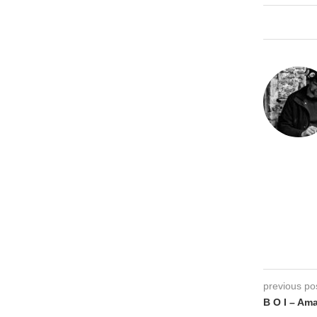
previous po
B O I – Am