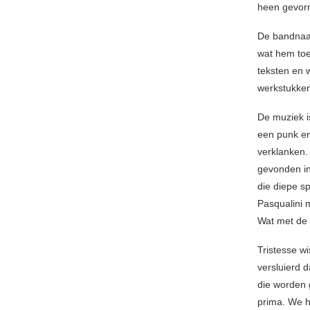
heen gevor
De bandnaam
wat hem toe
teksten en 
werkstukke
De muziek is
een punk en
verklanken.
gevonden in
die diepe s
Pasqualini 
Wat met de 
Tristesse w
versluierd 
die worden 
prima. We h