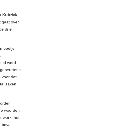
y Kubrick
,
t gaat over
de drie
en beetje
e
dood werd
 gebeurtenis
e voor dat
tal zaken.
worden
 de woorden
r werkt het
 bevalt