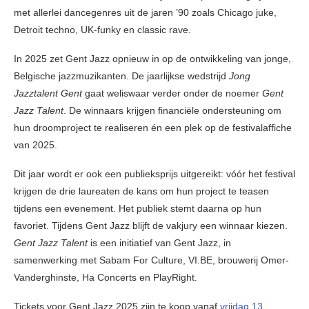
met allerlei dancegenres uit de jaren ’90 zoals Chicago juke,
Detroit techno, UK-funky en classic rave.
In 2025 zet Gent Jazz opnieuw in op de ontwikkeling van jonge,
Belgische jazzmuzikanten. De jaarlijkse wedstrijd
Jong
Jazztalent Gent
gaat weliswaar verder onder de noemer
Gent
Jazz Talent
. De winnaars krijgen financiële ondersteuning om
hun droomproject te realiseren én een plek op de festivalaffiche
van 2025.
Dit jaar wordt er ook een publieksprijs uitgereikt: vóór het festival
krijgen de drie laureaten de kans om hun project te teasen
tijdens een evenement. Het publiek stemt daarna op hun
favoriet. Tijdens Gent Jazz blijft de vakjury een winnaar kiezen.
Gent Jazz Talent
is een initiatief van Gent Jazz, in
samenwerking met Sabam For Culture, VI.BE, brouwerij Omer-
Vanderghinste, Ha Concerts en PlayRight.
Tickets voor Gent Jazz 2025 zijn te koop vanaf
vrijdag 13