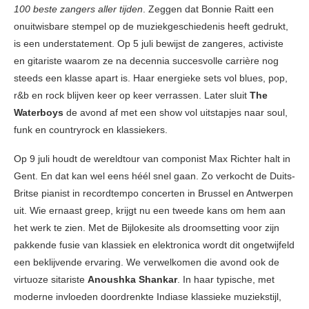
100 beste zangers aller tijden
. Zeggen dat Bonnie Raitt een
onuitwisbare stempel op de muziekgeschiedenis heeft gedrukt,
is een understatement. Op 5 juli bewijst de zangeres, activiste
en gitariste waarom ze na decennia succesvolle carrière nog
steeds een klasse apart is. Haar energieke sets vol blues, pop,
r&b en rock blijven keer op keer verrassen. Later sluit
The
Waterboys
de avond af met een show vol uitstapjes naar soul,
funk en countryrock en klassiekers.
Op 9 juli houdt de wereldtour van componist Max Richter halt in
Gent. En dat kan wel eens héél snel gaan. Zo verkocht de Duits-
Britse pianist in recordtempo concerten in Brussel en Antwerpen
uit. Wie ernaast greep, krijgt nu een tweede kans om hem aan
het werk te zien. Met de Bijlokesite als droomsetting voor zijn
pakkende fusie van klassiek en elektronica wordt dit ongetwijfeld
een beklijvende ervaring. We verwelkomen die avond ook de
virtuoze sitariste
Anoushka Shankar
. In haar typische, met
moderne invloeden doordrenkte Indiase klassieke muziekstijl,