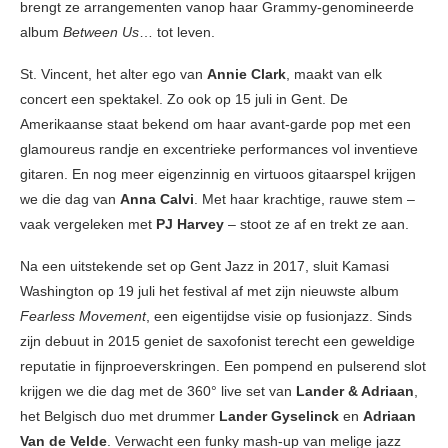
brengt ze arrangementen vanop haar Grammy-genomineerde
album
Between Us
… tot leven.
St. Vincent, het alter ego van
Annie Clark
, maakt van elk
concert een spektakel. Zo ook op 15 juli in Gent. De
Amerikaanse staat bekend om haar avant-garde pop met een
glamoureus randje en excentrieke performances vol inventieve
gitaren. En nog meer eigenzinnig en virtuoos gitaarspel krijgen
we die dag van
Anna Calvi
. Met haar krachtige, rauwe stem –
vaak vergeleken met
PJ Harvey
– stoot ze af en trekt ze aan.
Na een uitstekende set op Gent Jazz in 2017, sluit Kamasi
Washington op 19 juli het festival af met zijn nieuwste album
Fearless Movement
, een eigentijdse visie op fusionjazz. Sinds
zijn debuut in 2015 geniet de saxofonist terecht een geweldige
reputatie in fijnproeverskringen. Een pompend en pulserend slot
krijgen we die dag met de 360° live set van
Lander & Adriaan
,
het Belgisch duo met drummer
Lander Gyselinck
en
Adriaan
Van de Velde
. Verwacht een funky mash-up van melige jazz