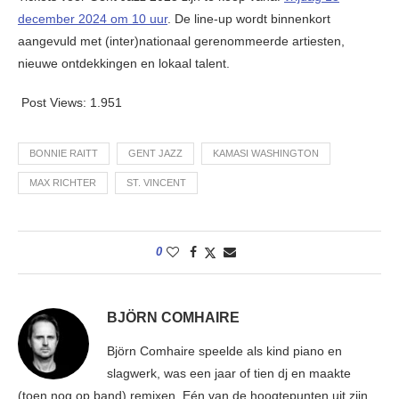
december 2024 om 10 uur
. De line-up wordt binnenkort
aangevuld met (inter)nationaal gerenommeerde artiesten,
nieuwe ontdekkingen en lokaal talent.
Post Views:
1.951
BONNIE RAITT
GENT JAZZ
KAMASI WASHINGTON
MAX RICHTER
ST. VINCENT
0
BJÖRN COMHAIRE
Björn Comhaire speelde als kind piano en
slagwerk, was een jaar of tien dj en maakte
(toen nog op band) remixen. Eén van de hoogtepunten uit zijn