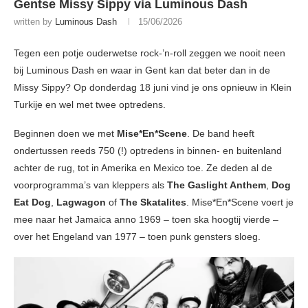
Gentse Missy Sippy via Luminous Dash
written by
Luminous Dash
15/06/2026
Tegen een potje ouderwetse rock-’n-roll zeggen we nooit neen
bij Luminous Dash en waar in Gent kan dat beter dan in de
Missy Sippy? Op donderdag 18 juni vind je ons opnieuw in Klein
Turkije en wel met twee optredens.
Beginnen doen we met
Mise*En*Scene
. De band heeft
ondertussen reeds 750 (!) optredens in binnen- en buitenland
achter de rug, tot in Amerika en Mexico toe. Ze deden al de
voorprogramma’s van kleppers als
The Gaslight Anthem
,
Dog
Eat Dog
,
Lagwagon
of
The Skatalites
. Mise*En*Scene voert je
mee naar het Jamaica anno 1969 – toen ska hoogtij vierde –
over het Engeland van 1977 – toen punk gensters sloeg.