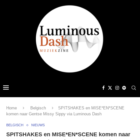
Home
Belgisch
SPITSHAKES en MISE*EN*SCENE
komen naar Gentse Missy Sippy via Luminous Dash
BELGISCH
NIEUWS
SPITSHAKES en MISE*EN*SCENE komen naar