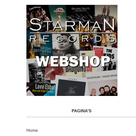
PAGINA’S
Home