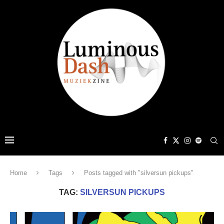
Home
Tags
Posts tagged with "silversun pickups"
TAG:
SILVERSUN PICKUPS