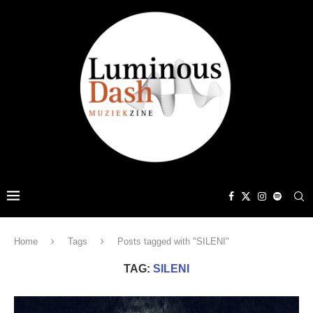
Home
Tags
Posts tagged with "SILENI"
TAG:
SILENI