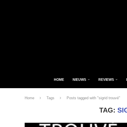
HOME
NIEUWS
REVIEWS
Home
Tags
Posts tagged with "sigrid trouvé"
TAG:
SI