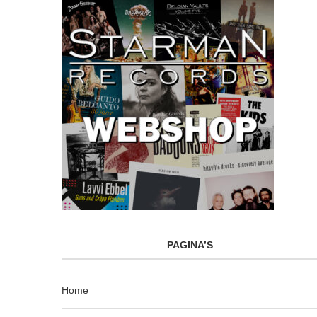
PAGINA’S
Home