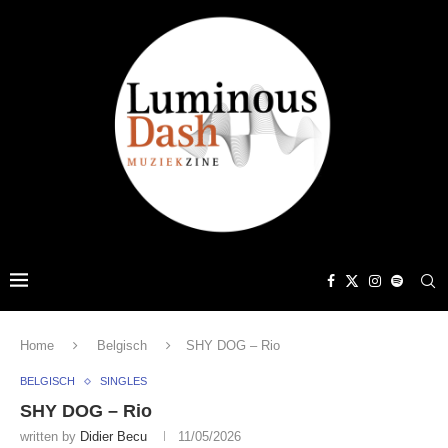
Home
Belgisch
SHY DOG – Rio
BELGISCH
SINGLES
SHY DOG – Rio
written by
Didier Becu
11/05/2026