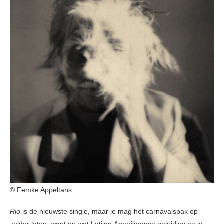
© Femke Appeltans
Rio
is de nieuwste single, maar je mag het carnavalspak op