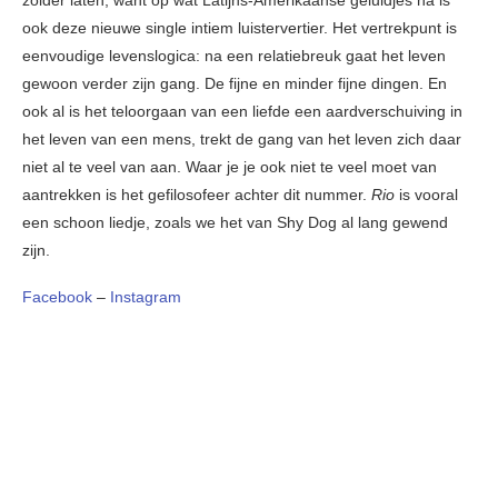
zolder laten, want op wat Latijns-Amerikaanse geluidjes na is
ook deze nieuwe single intiem luistervertier. Het vertrekpunt is
eenvoudige levenslogica: na een relatiebreuk gaat het leven
gewoon verder zijn gang. De fijne en minder fijne dingen. En
ook al is het teloorgaan van een liefde een aardverschuiving in
het leven van een mens, trekt de gang van het leven zich daar
niet al te veel van aan. Waar je je ook niet te veel moet van
aantrekken is het gefilosofeer achter dit nummer.
Rio
is vooral
een schoon liedje, zoals we het van Shy Dog al lang gewend
zijn.
Facebook
–
Instagram