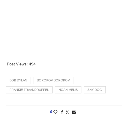
Post Views:
494
BOB DYLAN
BOROKOV BOROKOV
FRANKIE TRAANDRUPPEL
NOAH MELIS
SHY DOG
0