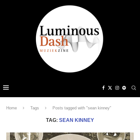
Home
Tags
Posts tagged with "sean kinney"
TAG:
SEAN KINNEY