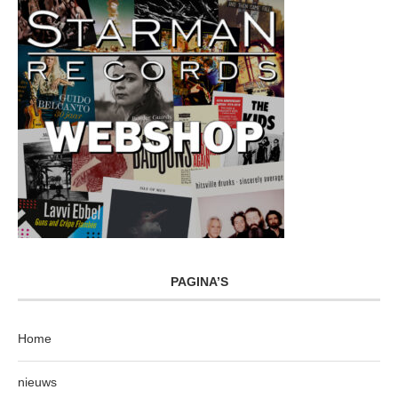
PAGINA’S
Home
nieuws