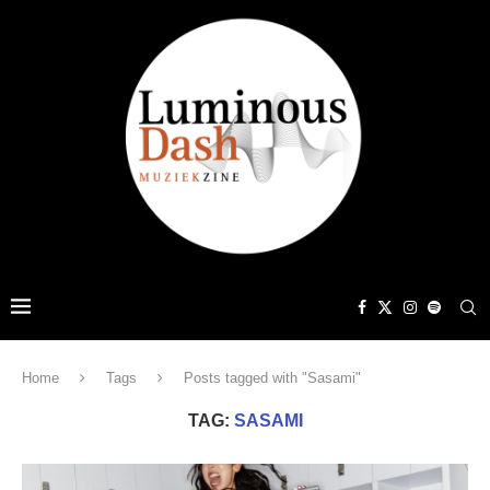
Home
Tags
Posts tagged with "Sasami"
TAG:
SASAMI