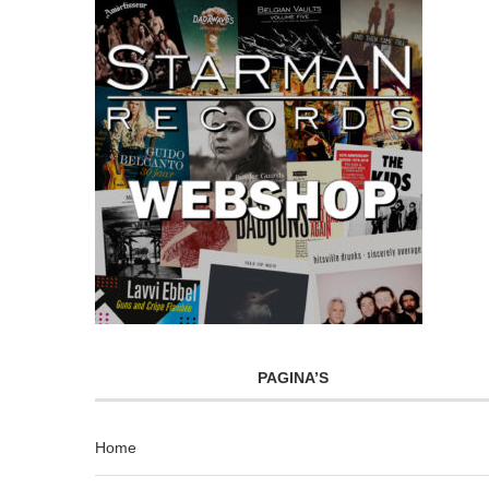
PAGINA’S
Home