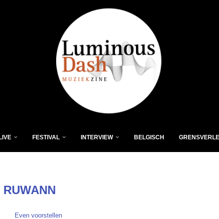
LIVE
FESTIVAL
INTERVIEW
BELGISCH
GRENSVERL
:
RUWANN
Even voorstellen