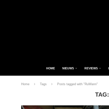
HOME
NIEUWS
REVIEWS
Home
Tags
Posts tagged with "RuWann"
TAG