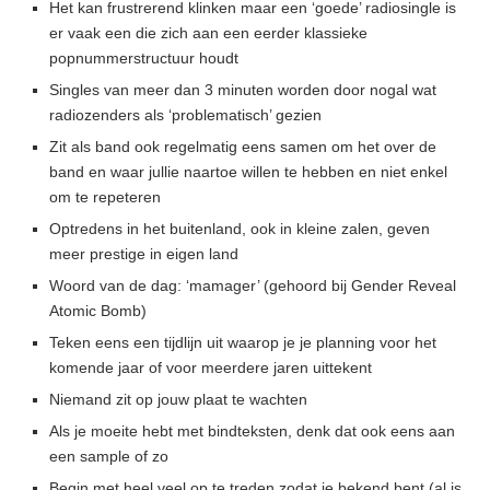
Het kan frustrerend klinken maar een ‘goede’ radiosingle is
er vaak een die zich aan een eerder klassieke
popnummerstructuur houdt
Singles van meer dan 3 minuten worden door nogal wat
radiozenders als ‘problematisch’ gezien
Zit als band ook regelmatig eens samen om het over de
band en waar jullie naartoe willen te hebben en niet enkel
om te repeteren
Optredens in het buitenland, ook in kleine zalen, geven
meer prestige in eigen land
Woord van de dag: ‘mamager’ (gehoord bij Gender Reveal
Atomic Bomb)
Teken eens een tijdlijn uit waarop je je planning voor het
komende jaar of voor meerdere jaren uittekent
Niemand zit op jouw plaat te wachten
Als je moeite hebt met bindteksten, denk dat ook eens aan
een sample of zo
Begin met heel veel op te treden zodat je bekend bent (al is