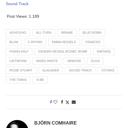
Sound Track
Post Views:
1.189
AGHOGHO
ALL-TURN
BIRAME
BLUE ROBIN
BLUM
C-RHYMS
EMMA HESSELS
FRANCES
FRANS KALF
GENDER REVEAL ATOMIC BOMB
KIMTANQ
LINTWORM
MIXED WASTE
NEMODE
OLGA
ROSIE STUART
SLAGADER
SOUND TRACK
STONKS
THE TWINS
VI.BE
0
BJÖRN COMHAIRE