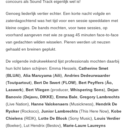
concours als Sound Track eigenlijk wel is!
Genoeg liederlijk vertier echter. Een korte nacht volgde en
zaterdagochtend was het tijd voor een sessie speeddaten met
kleine oogjes. De bands mochten, voor twee sessies, op
voorhand aangeven met wie ze graag 45 minuten face-to-face
van gedachten wilden wisselen. Pieren werden uit neuzen
gehaald en breinen geplukt.
De volgende indrukwekkend lijst professionals mochten daarbij
hun licht laten schijnen: Emma Hessels,
Catherine Smet
(
BLUAI
),
Alia Maruyama
(
Aili
),
Andries Dedeurwaarder
(
Toutpartout
),
Bert De Swert
(
FLOW
),
Bert Peyffers
(
Āo,
Laswerk
),
Bert Vliegen
(producer,
Whispering Sons
),
Dejan
Banovic
(
Dejavu, DIKKE
),
Emma Bale
,
Gregory Lambrechts
(Live Nation),
Hanne Valckenaers
(Musickness),
Hendrik De
Rycker
(Rockoco),
Junior Lambrechts
(This Here Now),
Kobe
Chielens
(REIK),
Lotte De Block
(Sony Music),
Louis Verdier
(Boeker), Lut Hendrix (Bestov),
Marie-Laure Laureyns