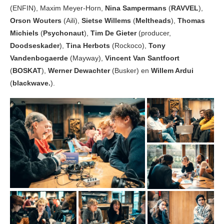
(ENFIN), Maxim Meyer-Horn,
Nina Sampermans
(
RAVVEL
),
Orson Wouters
(Aili),
Sietse Willems
(
Meltheads
),
Thomas
Michiels
(
Psychonaut
),
Tim De Gieter
(producer,
Doodseskader
),
Tina Herbots
(Rockoco),
Tony
Vandenbogaerde
(Mayway),
Vincent Van Santfoort
(
BOSKAT
),
Werner Dewachter
(Busker) en
Willem Ardui
(
blackwave.
).