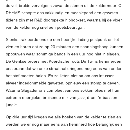
duivel, brulde vervolgens zowat de stenen uit de keldermuur. C-
RHYMS schopte ons vakkundig en meeslepend een geweten
tijdens zijn met R&B doorspekte hiphop-set, waarna hij de vloer
van de kelder nog snel een poetsbeurt gaf.
Stonks trakteerde ons op een heerlijke lading postpunk en liet
zien en horen dat ze op 20 minuten een spanningsboog kunnen
opbouwen waar sommige bands in een uur nog niet in slagen.
De Genkse broers met Koerdische roots De Twins herinnerden
ons eraan dat we onze straattaal dringend nog eens van onder
het stof moeten halen. En ze lieten niet na om ons intussen
alweer ingedommelde geweten, opnieuw een stomp te geven.
Waarna Slagader ons compleet van ons sokken blies met hun
extreem energieke, bruisende mix van jazz, drum-‘n-bass en
jungle.
Op drie uur tijd kregen we alle hoeken van de kelder te zien en
werden we er nog maar eens aan herinnerd hoe belangrijk een