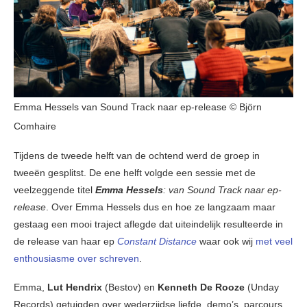
Emma Hessels van Sound Track naar ep-release © Björn
Comhaire
Tijdens de tweede helft van de ochtend werd de groep in
tweeën gesplitst. De ene helft volgde een sessie met de
veelzeggende titel
Emma Hessels
: van Sound Track naar ep-
release
. Over Emma Hessels dus en hoe ze langzaam maar
gestaag een mooi traject aflegde dat uiteindelijk resulteerde in
de release van haar ep
Constant Distance
waar ook wij
met veel
enthousiasme over schreven
.
Emma,
Lut Hendrix
(Bestov) en
Kenneth De Rooze
(Unday
Records) getuigden over wederzijdse liefde, demo’s, parcours