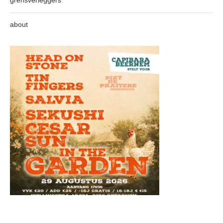
grensverleggers
about