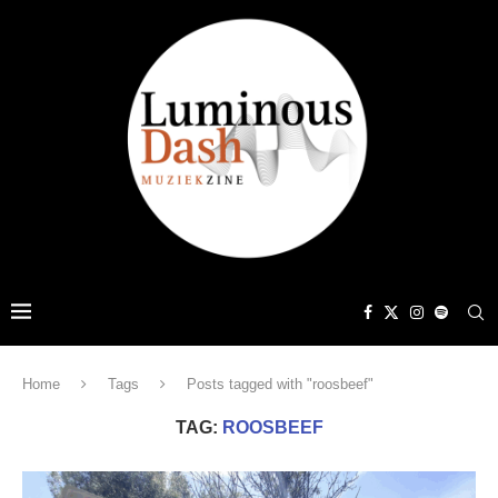
Home
Tags
Posts tagged with "roosbeef"
TAG:
ROOSBEEF