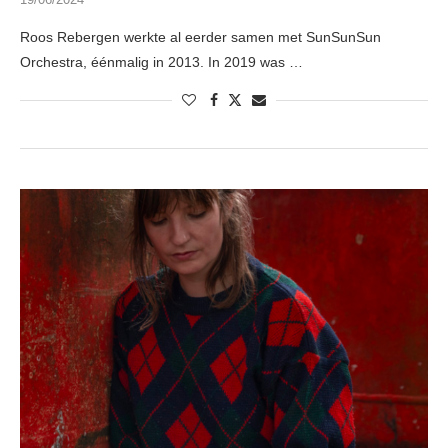
Roos Rebergen werkte al eerder samen met SunSunSun
Orchestra, éénmalig in 2013. In 2019 was …