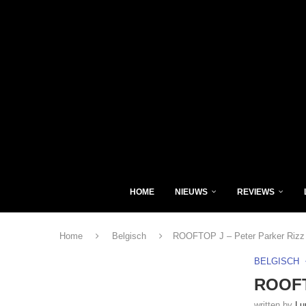
HOME
NIEUWS
REVIEWS
Home
Belgisch
ROOFTOP J – Peter Parker Rizz
BELGISCH
ROOFTO
written by
Lu