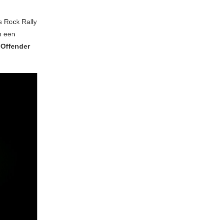
’s Rock Rally
n een
r
Offender