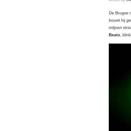
De Brugse 
bouwt hij g
miljoen stre
Beats
, klin