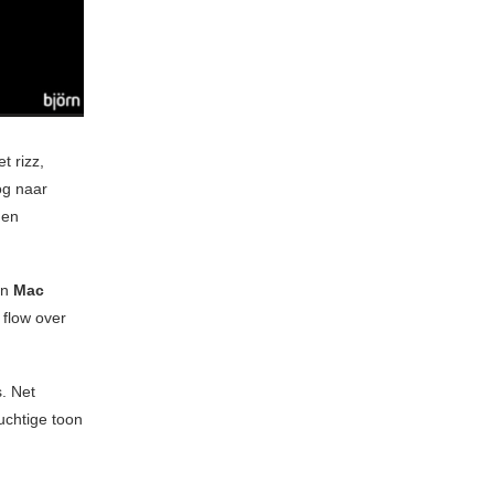
t rizz,
og naar
 en
an
Mac
 flow over
. Net
luchtige toon