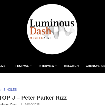
LIVE
FESTIVAL
INTERVIEW
BELGISCH
GRENSVERL
SINGLES
P J – Peter Parker Rizz
minous Dash
24/10/2025