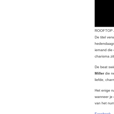
ROOFTOP J
De titel ver
hedendaagse
iemand die 
charisma zit
De beat swi
Miller
die ne
liefde, cha
Het enige n
wanneer je e
van het nu
Facebook