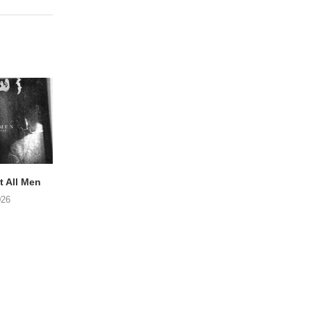
 All Men
NOAH TATE – Boy Gum
Vijf keer talent i
Buurtkroeg Mos
026
06/08/2026
05/08/2026