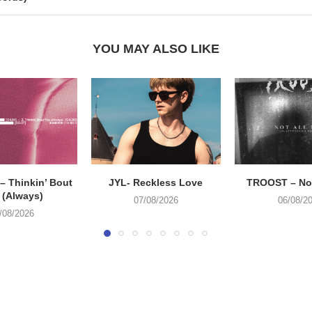
YOU MAY ALSO LIKE
 Thinkin’ Bout
JYL- Reckless Love
TROOST – Not
 (Always)
07/08/2026
06/08/2
/08/2026