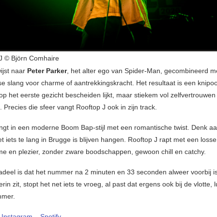
 © Björn Comhaire
wijst naar
Peter Parker
, het alter ego van Spider-Man, gecombineerd me
 slang voor charme of aantrekkingskracht. Het resultaat is een knipo
op het eerste gezicht bescheiden lijkt, maar stiekem vol zelfvertrouwen
. Precies die sfeer vangt Rooftop J ook in zijn track.
ngt in een moderne Boom Bap-stijl met een romantische twist. Denk a
t iets te lang in Brugge is blijven hangen. Rooftop J rapt met een losse
rme en plezier, zonder zware boodschappen, gewoon chill en catchy.
adeel is dat het nummer na 2 minuten en 33 seconden alweer voorbij is
rin zit, stopt het net iets te vroeg, al past dat ergens ook bij de vlotte, 
mmer.
–
Instagram
–
Spotify