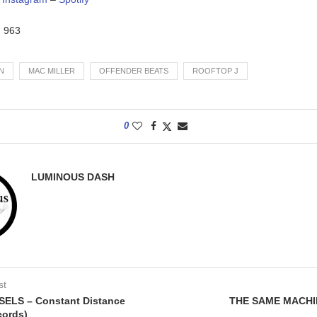
:
963
N
MAC MILLER
OFFENDER BEATS
ROOFTOP J
0
LUMINOUS DASH
st
ELS – Constant Distance
THE SAME MACHI
cords)