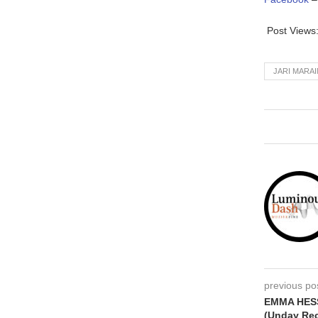
Post Views
JARI MARAI
previous po
EMMA HESS
(Unday Re