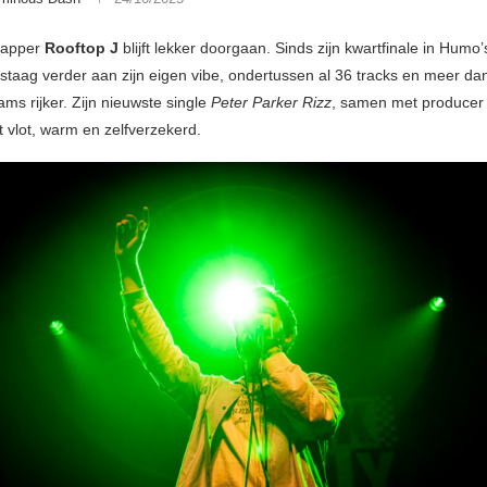
rapper
Rooftop J
blijft lekker doorgaan. Sinds zijn kwartfinale in Humo
estaag verder aan zijn eigen vibe, ondertussen al 36 tracks en meer da
ams rijker. Zijn nieuwste single
Peter Parker Rizz
, samen met produce
kt vlot, warm en zelfverzekerd.