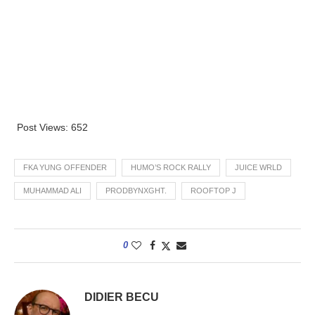
Post Views:
652
FKA YUNG OFFENDER
HUMO’S ROCK RALLY
JUICE WRLD
MUHAMMAD ALI
PRODBYNXGHT.
ROOFTOP J
0
DIDIER BECU