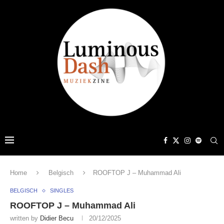
Home
Belgisch
ROOFTOP J – Muhammad Ali
BELGISCH
SINGLES
ROOFTOP J – Muhammad Ali
written by
Didier Becu
20/12/2025