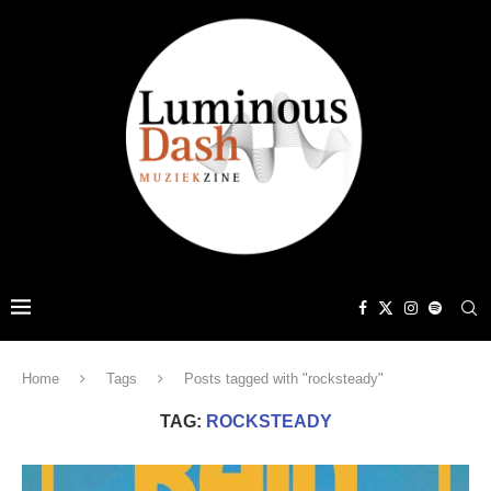
Home
Tags
Posts tagged with "rocksteady"
TAG:
ROCKSTEADY