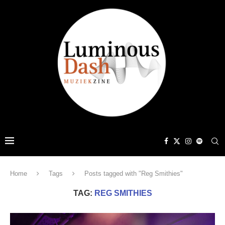
Home
Tags
Posts tagged with "Reg Smithies"
TAG:
REG SMITHIES