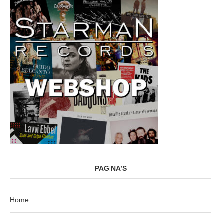
PAGINA’S
Home