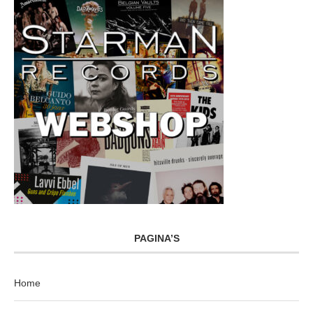
PAGINA’S
Home