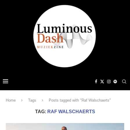
Home
Tags
Posts tagged with "Raf Walschaerts"
TAG:
RAF WALSCHAERTS