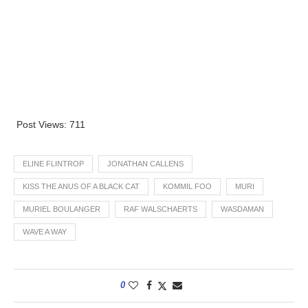
Post Views:
711
ELINE FLINTROP
JONATHAN CALLENS
KISS THE ANUS OF A BLACK CAT
KOMMIL FOO
MURI
MURIEL BOULANGER
RAF WALSCHAERTS
WASDAMAN
WAVE A WAY
0