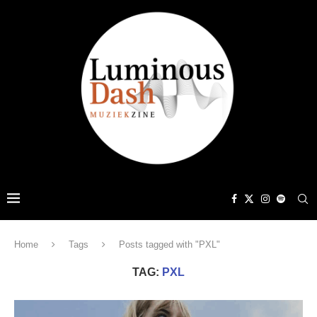
Home
Tags
Posts tagged with "PXL"
TAG:
PXL