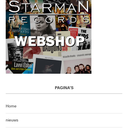
PAGINA’S
Home
nieuws