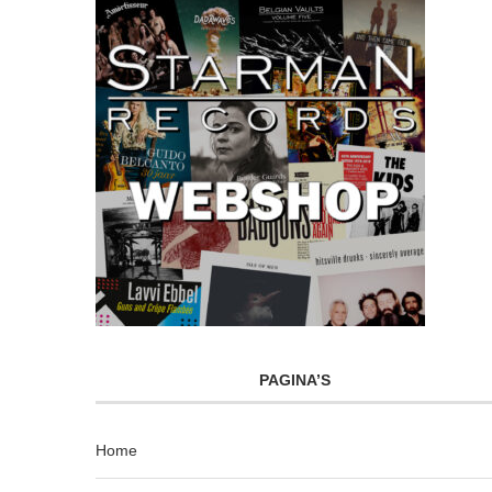
PAGINA’S
Home