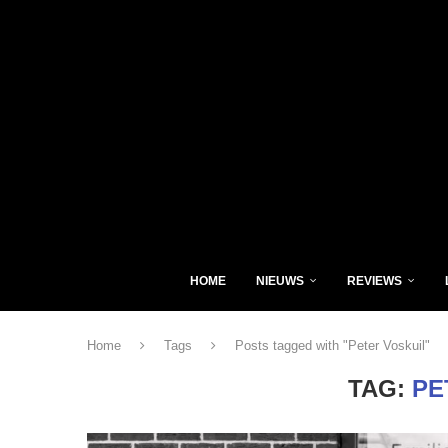
HOME
NIEUWS
REVIEWS
Home
Tags
Posts tagged with "Peter Voskuil"
TAG:
PE