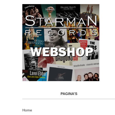
PAGINA’S
Home