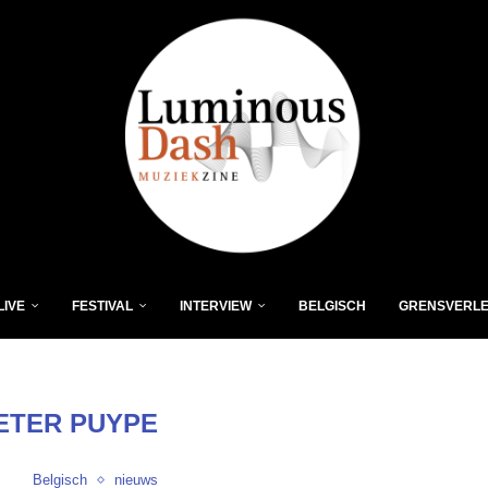
LIVE
FESTIVAL
INTERVIEW
BELGISCH
GRENSVERL
ETER PUYPE
Belgisch
nieuws