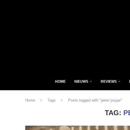
HOME
NIEUWS
REVIEWS
Home
Tags
Posts tagged with "peter puype"
TAG:
P