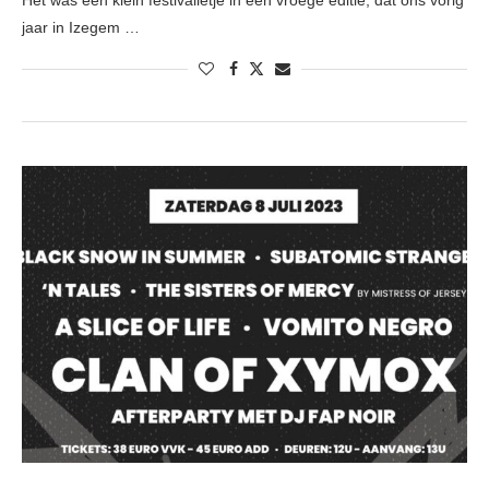
Het was een klein festivalletje in een vroege editie, dat ons vorig
jaar in Izegem …