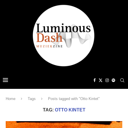
Home
Tags
Posts tagged with "Otto Kintet"
TAG:
OTTO KINTET