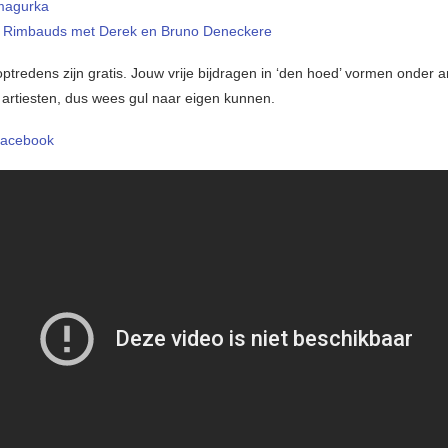
magurka
s Rimbauds met Derek en Bruno Deneckere
ptredens zijn gratis. Jouw vrije bijdragen in ‘den hoed’ vormen onder 
 artiesten, dus wees gul naar eigen kunnen.
acebook