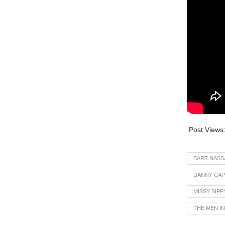
Post Views
BART NASS
DANNY CAP
MISSY SIPP
THE MEN I