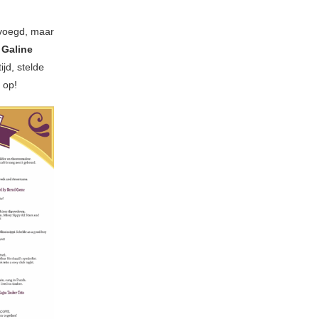
evoegd, maar
n
Galine
ijd, stelde
 op!