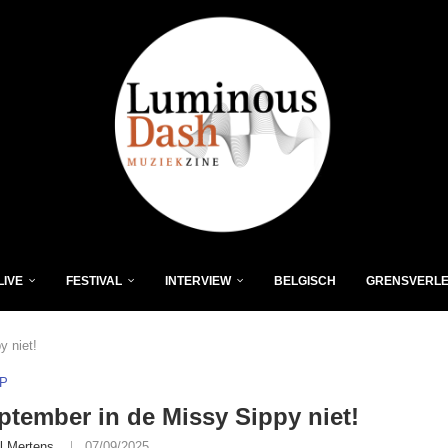
LIVE
FESTIVAL
INTERVIEW
BELGISCH
GRENSVERL
y niet!
P
ptember in de Missy Sippy niet!
l Mertens
07/09/2025