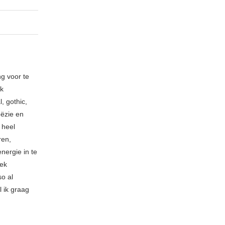
ng voor te
ik
, gothic,
oëzie en
 heel
ren,
nergie in te
iek
so al
l ik graag