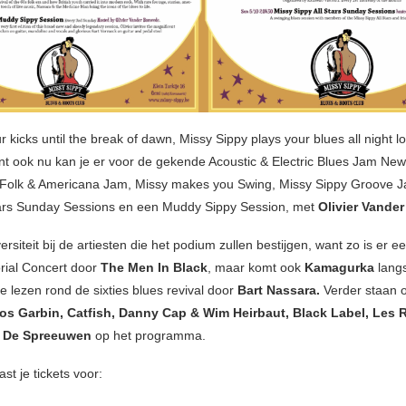
r kicks until the break of dawn, Missy Sippy plays your blues all night l
ant ook nu kan je er voor de gekende Acoustic & Electric Blues Jam Ne
Folk & Americana Jam, Missy makes you Swing, Missy Sippy Groove J
tars Sunday Sessions en een Muddy Sippy Session, met
Olivier Vande
ersiteit bij de artiesten die het podium zullen bestijgen, want zo is er 
ial Concert door
The Men In Black
, maar komt ook
Kamagurka
langs
e lezen rond de sixties blues revival door
Bart Nassara.
Verder staan 
os Garbin, Catfish,
Danny Cap & Wim Heirbaut, Black Label, Les 
n De Spreeuwen
op het programma.
st je tickets voor: