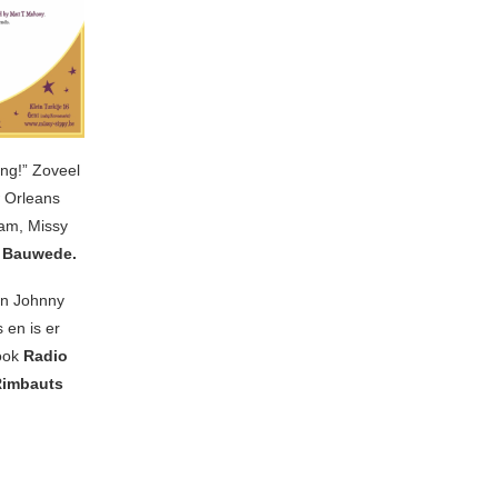
ong!” Zoveel
w Orleans
am, Missy
r Bauwede.
een Johnny
 en is er
ook
Radio
Rimbauts