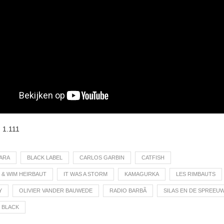
:
1.111
ARA
BLACK LABEL
CARLOS GARBIN
CATFISH
 & WIM HEIRBAUT
IT WAS A STORM
KAMAGURKA
LES RIMBAUTS
Y
OLIVIER VANDER BAUWEDE
RADIO BARBÃ
SILAS EN DE SPREEU
N BLACK