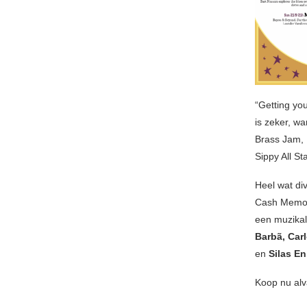
“Getting you
is zeker, w
Brass Jam, 
Sippy All S
Heel wat div
Cash Memor
een muzikal
Barbã,
Carl
en
Silas E
Koop nu alva