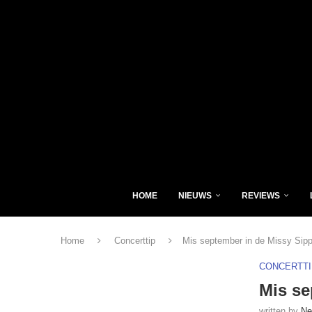
HOME
NIEUWS
REVIEWS
Home
Concerttip
Mis september in de Missy Sipp
CONCERTTI
Mis se
written by
Ne