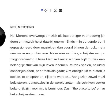
0
NEL MERTENS
Nel Mertens overweegt om zich als late dertiger voor eeuwig jo
doen en muziek helpt daarbij enorm ! Sinds mijn dertiende ben 
gepassioneerd door muziek en dan vooral binnen de rock, metal
new wave en punk-scene. Als moeke van Bas, schrijfster van p
zorgcoördinator in twee Gentse Freinetscholen blijft muziek een
belangrijk stuk van mijn leven innemen. Muziek spelen, beluiste
concertjes doen, naar festivals gaan; Om energie uit te putten, e
steken, te ontspannen, rijker te worden... Aangezien zowel muz
beluisteren, danspasjes in de wereld zetten, als schrijven sowie
belangrijk zijn voor mij, is Luminous Dash 'the place to be' en vu
het schrijversteam aan.