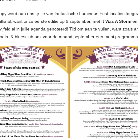
ppy werd aan ons lijstje van fantastische Luminous Fest-locaties toeg
ullie al, want onze eerste editie op 9 september, met
It Was A Storm
e
ijfeld al in jullie agenda genoteerd! Tijd om aan te vullen, want zoals alt
roots- & bluesclub ook voor de maand september een mooi programma