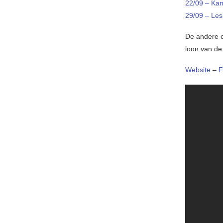
22/09 – Ka
29/09 – Le
De andere o
loon van de
Website
–
F