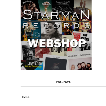
PAGINA’S
Home