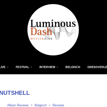
LIVE
FESTIVAL
INTERVIEW
BELGISCH
GRENSVERL
NUTSHELL
Album Reviews
Belgisch
Reviews