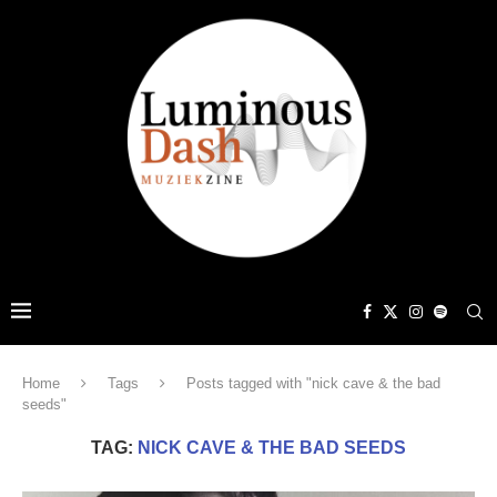
Home
Tags
Posts tagged with "nick cave & the bad
seeds"
TAG:
NICK CAVE & THE BAD SEEDS