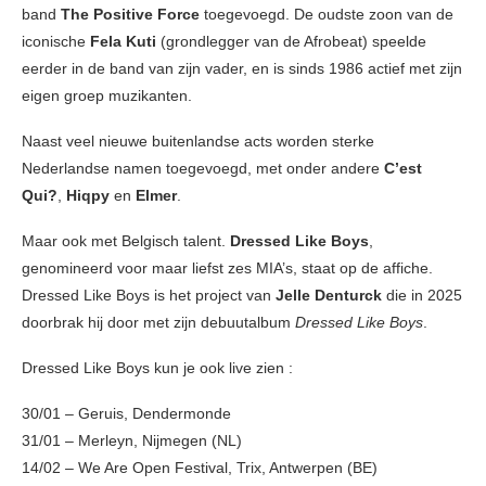
band
The Positive Force
toegevoegd. De oudste zoon van de
iconische
Fela Kuti
(grondlegger van de Afrobeat) speelde
eerder in de band van zijn vader, en is sinds 1986 actief met zijn
eigen groep muzikanten.
Naast veel nieuwe buitenlandse acts worden sterke
Nederlandse namen toegevoegd, met onder andere
C’est
Qui?
,
Hiqpy
en
Elmer
.
Maar ook met Belgisch talent.
Dressed Like Boys
,
genomineerd voor maar liefst zes MIA’s, staat op de affiche.
Dressed Like Boys is het project van
Jelle Denturck
die in 2025
doorbrak hij door met zijn debuutalbum
Dressed Like Boys
.
Dressed Like Boys kun je ook live zien :
30/01 – Geruis, Dendermonde
31/01 – Merleyn, Nijmegen (NL)
14/02 – We Are Open Festival, Trix, Antwerpen (BE)