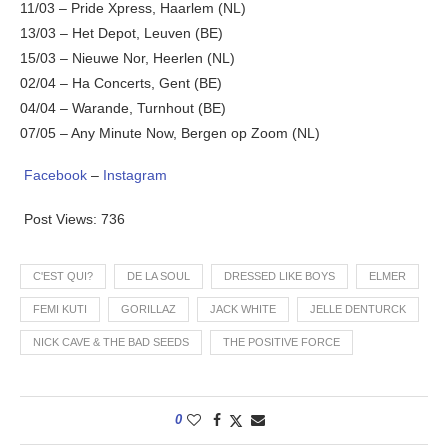
11/03 – Pride Xpress, Haarlem (NL)
13/03 – Het Depot, Leuven (BE)
15/03 – Nieuwe Nor, Heerlen (NL)
02/04 – Ha Concerts, Gent (BE)
04/04 – Warande, Turnhout (BE)
07/05 – Any Minute Now, Bergen op Zoom (NL)
Facebook
–
Instagram
Post Views:
736
C'EST QUI?
DE LA SOUL
DRESSED LIKE BOYS
ELMER
FEMI KUTI
GORILLAZ
JACK WHITE
JELLE DENTURCK
NICK CAVE & THE BAD SEEDS
THE POSITIVE FORCE
0