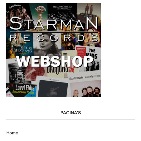
PAGINA’S
Home