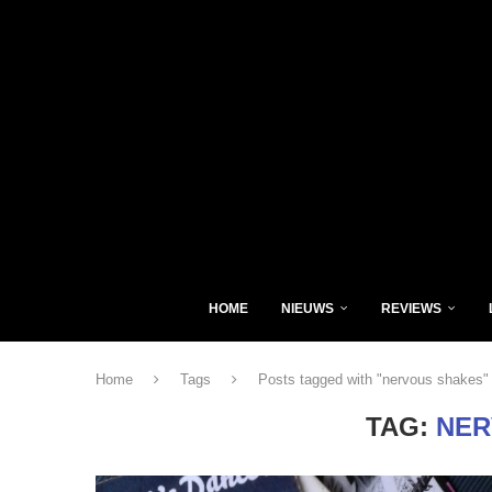
HOME
NIEUWS
REVIEWS
Home
Tags
Posts tagged with "nervous shakes"
TAG:
NER