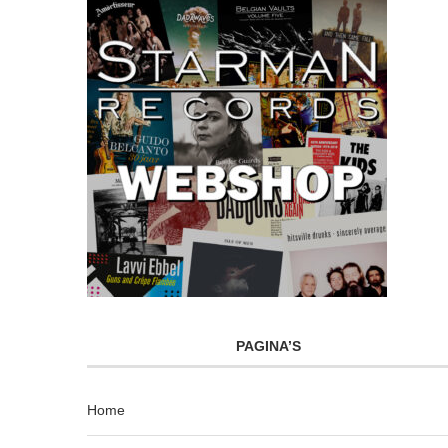
PAGINA’S
Home