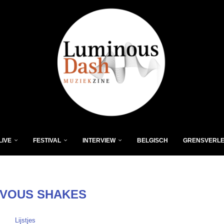
LIVE
FESTIVAL
INTERVIEW
BELGISCH
GRENSVERL
VOUS SHAKES
Lijstjes