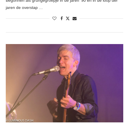
Begonnen als grungegroepje in de jaren ’90 en in de loop der
jaren de overstap …