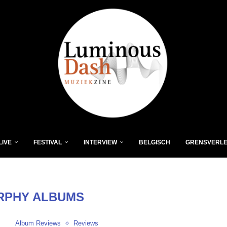
LIVE
FESTIVAL
INTERVIEW
BELGISCH
GRENSVERL
RPHY ALBUMS
Album Reviews
Reviews