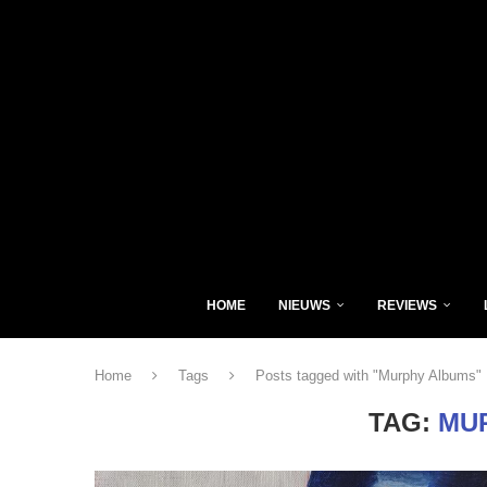
HOME
NIEUWS
REVIEWS
Home
Tags
Posts tagged with "Murphy Albums"
TAG:
MU