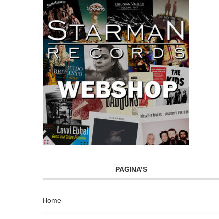
PAGINA’S
Home