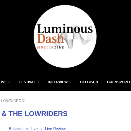
LIVE
FESTIVAL
INTERVIEW
BELGISCH
GRENSVERL
HE LOWRIDERS"
 & THE LOWRIDERS
Belgisch
Live
Live Review