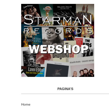
PAGINA’S
Home