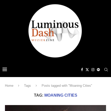
Home
Tags
Posts tagged with "Moaning Cities"
TAG:
MOANING CITIES