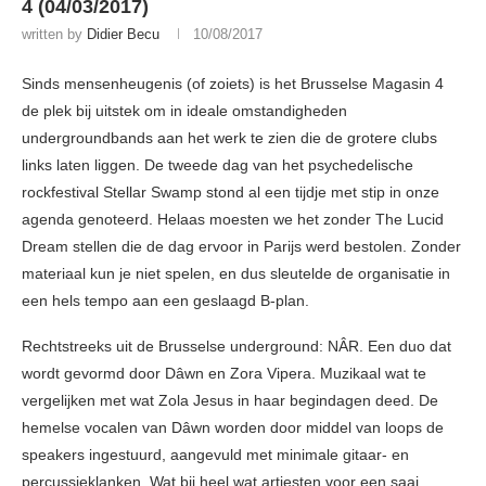
4 (04/03/2017)
written by
Didier Becu
10/08/2017
Sinds mensenheugenis (of zoiets) is het Brusselse Magasin 4
de plek bij uitstek om in ideale omstandigheden
undergroundbands aan het werk te zien die de grotere clubs
links laten liggen. De tweede dag van het psychedelische
rockfestival Stellar Swamp stond al een tijdje met stip in onze
agenda genoteerd. Helaas moesten we het zonder The Lucid
Dream stellen die de dag ervoor in Parijs werd bestolen. Zonder
materiaal kun je niet spelen, en dus sleutelde de organisatie in
een hels tempo aan een geslaagd B-plan.
Rechtstreeks uit de Brusselse underground: NÂR. Een duo dat
wordt gevormd door Dâwn en Zora Vipera. Muzikaal wat te
vergelijken met wat Zola Jesus in haar begindagen deed. De
hemelse vocalen van Dâwn worden door middel van loops de
speakers ingestuurd, aangevuld met minimale gitaar- en
percussieklanken. Wat bij heel wat artiesten voor een saai