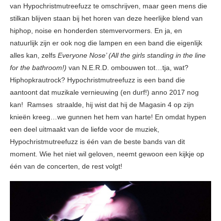
van Hypochristmutreefuzz te omschrijven, maar geen mens die
stilkan blijven staan bij het horen van deze heerlijke blend van
hiphop, noise en honderden stemvervormers. En ja, en
natuurlijk zijn er ook nog die lampen en een band die eigenlijk
alles kan, zelfs
Everyone Nose’ (All the girls standing in the line
for the bathroom!)
van N.E.R.D. ombouwen tot…tja, wat?
Hiphopkrautrock? Hypochristmutreefuzz is een band die
aantoont dat muzikale vernieuwing (en durf!) anno 2017 nog
kan! Ramses straalde, hij wist dat hij de Magasin 4 op zijn
knieën kreeg…we gunnen het hem van harte! En omdat hypen
een deel uitmaakt van de liefde voor de muziek,
Hypochristmutreefuzz is één van de beste bands van dit
moment. Wie het niet wil geloven, neemt gewoon een kijkje op
één van de concerten, de rest volgt!