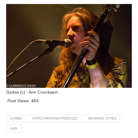
Giobia (c) : Ann Cnockaert
Post Views:
469
GIOBIA
HYPOCHRISTMUTREEFUZZ
MOANING CITIES
NAR