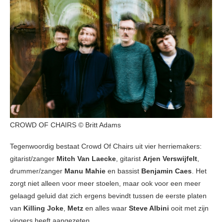
CROWD OF CHAIRS © Britt Adams
Tegenwoordig bestaat Crowd Of Chairs uit vier herriemakers:
gitarist/zanger
Mitch Van Laecke
, gitarist
Arjen Verswijfelt
,
drummer/zanger
Manu Mahie
en bassist
Benjamin Caes
. Het
zorgt niet alleen voor meer stoelen, maar ook voor een meer
gelaagd geluid dat zich ergens bevindt tussen de eerste platen
van
Killing Joke
,
Metz
en alles waar
Steve Albini
ooit met zijn
vingers heeft aangezeten.