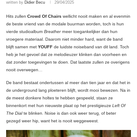
written by
Didier Becu
29/04/2025
Hits zullen
Crowd Of Chairs
wellicht nooit maken en al evenmin
de beste vriend van de modale buurman worden, toch is hun
vierde studioalbum
Breather
meer toegankelijker dan hun
vroegere materiaal. Daarom niet minder hard, want de band
blijft samen met
YOUFF
de luidste noiseband van dit land. Toch
heb je het gevoel dat ze melodieuzer klinken dan voorheen en
dat zonder toegevingen te doen. Dat laatste zullen ze overigens
nooit overwegen…
De band bestaat ondertussen al meer dan tien jaar en dat het in
de underground lang ploeteren blijft, wordt mooi bewezen. Na in
de meest donkere holtes te hebben gespeeld, staan ze
binnenkort met hun nieuwste plaat op het prestigieuze
Left Of
The Dial
te blinken. Noise is dan ook weer terug, of beter
gezegd weer hip, want het is nooit weggeweest.