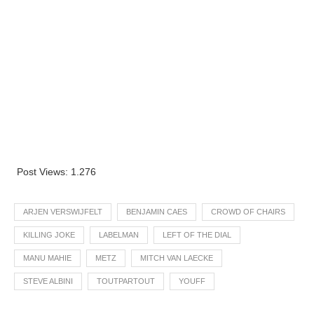
Post Views:
1.276
ARJEN VERSWIJFELT
BENJAMIN CAES
CROWD OF CHAIRS
KILLING JOKE
LABELMAN
LEFT OF THE DIAL
MANU MAHIE
METZ
MITCH VAN LAECKE
STEVE ALBINI
TOUTPARTOUT
YOUFF