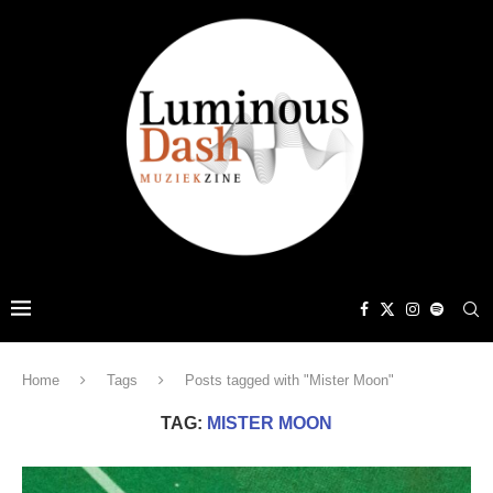
Home
Tags
Posts tagged with "Mister Moon"
TAG:
MISTER MOON