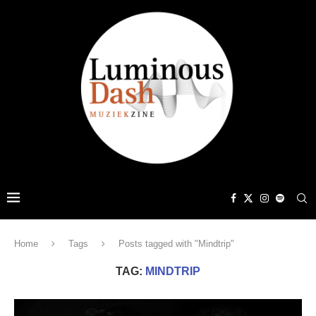
Home
Tags
Posts tagged with "Mindtrip"
TAG:
MINDTRIP