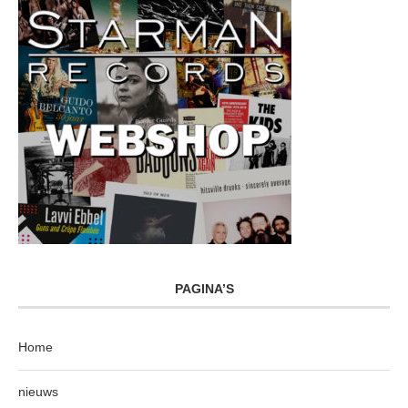
PAGINA’S
Home
nieuws