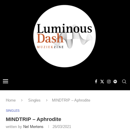
Home
Singles
MINDTRIP – Aphrodite
SINGLES
MINDTRIP – Aphrodite
written by
Nel Mertens
26/03/2021