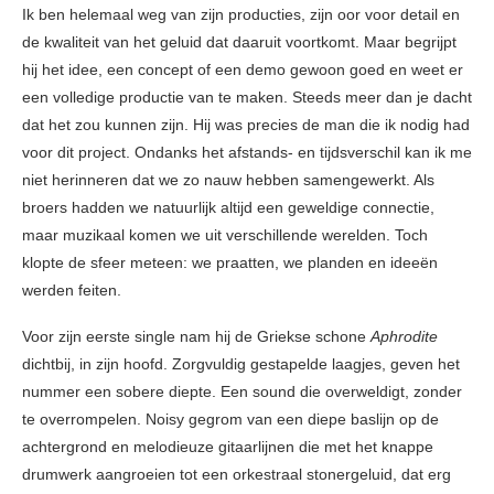
Ik ben helemaal weg van zijn producties, zijn oor voor detail en
de kwaliteit van het geluid dat daaruit voortkomt. Maar begrijpt
hij het idee, een concept of een demo gewoon goed en weet er
een volledige productie van te maken. Steeds meer dan je dacht
dat het zou kunnen zijn. Hij was precies de man die ik nodig had
voor dit project. Ondanks het afstands- en tijdsverschil kan ik me
niet herinneren dat we zo nauw hebben samengewerkt. Als
broers hadden we natuurlijk altijd een geweldige connectie,
maar muzikaal komen we uit verschillende werelden. Toch
klopte de sfeer meteen: we praatten, we planden en ideeën
werden feiten.
Voor zijn eerste single nam hij de Griekse schone
Aphrodite
dichtbij, in zijn hoofd. Zorgvuldig gestapelde laagjes, geven het
nummer een sobere diepte. Een sound die overweldigt, zonder
te overrompelen. Noisy gegrom van een diepe baslijn op de
achtergrond en melodieuze gitaarlijnen die met het knappe
drumwerk aangroeien tot een orkestraal stonergeluid, dat erg