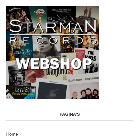
PAGINA’S
Home