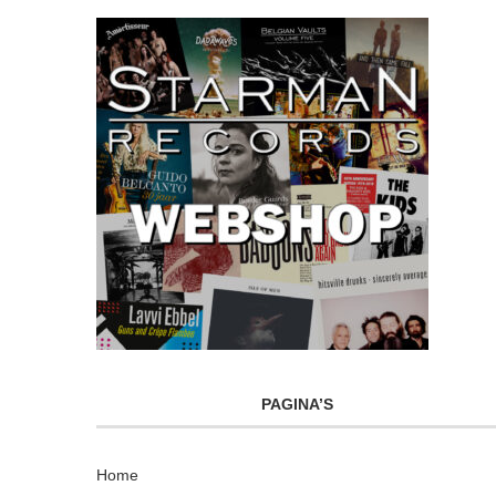
PAGINA’S
Home