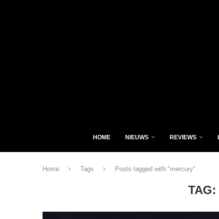
HOME
NIEUWS
REVIEWS
Home
Tags
Posts tagged with "mercury"
TAG