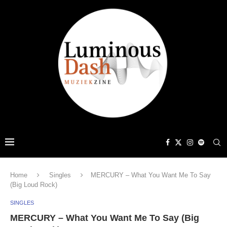
Home
Singles
MERCURY – What You Want Me To Say
(Big Loud Rock)
SINGLES
MERCURY – What You Want Me To Say (Big