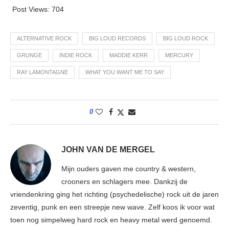
Post Views:
704
ALTERNATIVE ROCK
BIG LOUD RECORDS
BIG LOUD ROCK
GRUNGE
INDIE ROCK
MADDIE KERR
MERCURY
RAY LAMONTAGNE
WHAT YOU WANT ME TO SAY
0
JOHN VAN DE MERGEL
Mijn ouders gaven me country & western,
crooners en schlagers mee. Dankzij de
vriendenkring ging het richting (psychedelische) rock uit de jaren
zeventig, punk en een streepje new wave. Zelf koos ik voor wat
toen nog simpelweg hard rock en heavy metal werd genoemd.