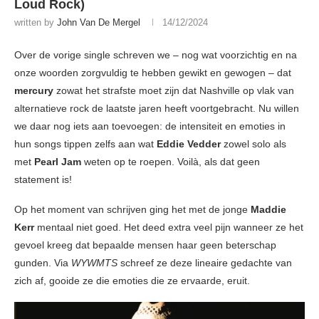
Loud Rock)
written by
John Van De Mergel
14/12/2024
Over de vorige single schreven we – nog wat voorzichtig en na
onze woorden zorgvuldig te hebben gewikt en gewogen – dat
mercury
zowat het strafste moet zijn dat Nashville op vlak van
alternatieve rock de laatste jaren heeft voortgebracht. Nu willen
we daar nog iets aan toevoegen: de intensiteit en emoties in
hun songs tippen zelfs aan wat
Eddie Vedder
zowel solo als
met
Pearl Jam
weten op te roepen. Voilà, als dat geen
statement is!
Op het moment van schrijven ging het met de jonge
Maddie
Kerr
mentaal niet goed. Het deed extra veel pijn wanneer ze het
gevoel kreeg dat bepaalde mensen haar geen beterschap
gunden. Via
WYWMTS
schreef ze deze lineaire gedachte van
zich af, gooide ze die emoties die ze ervaarde, eruit.