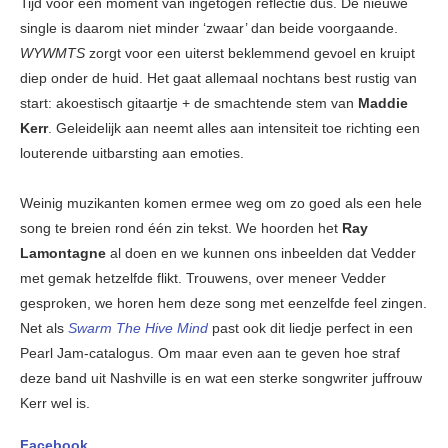
Tijd voor een moment van ingetogen reflectie dus. De nieuwe
single is daarom niet minder ‘zwaar’ dan beide voorgaande.
WYWMTS
zorgt voor een uiterst beklemmend gevoel en kruipt
diep onder de huid. Het gaat allemaal nochtans best rustig van
start: akoestisch gitaartje + de smachtende stem van
Maddie
Kerr
. Geleidelijk aan neemt alles aan intensiteit toe richting een
louterende uitbarsting aan emoties.
Weinig muzikanten komen ermee weg om zo goed als een hele
song te breien rond één zin tekst. We hoorden het
Ray
Lamontagne
al doen en we kunnen ons inbeelden dat Vedder
met gemak hetzelfde flikt. Trouwens, over meneer Vedder
gesproken, we horen hem deze song met eenzelfde feel zingen.
Net als
Swarm The Hive Mind
past ook dit liedje perfect in een
Pearl Jam-catalogus. Om maar even aan te geven hoe straf
deze band uit Nashville is en wat een sterke songwriter juffrouw
Kerr wel is.
Facebook