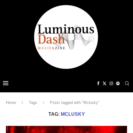
Home
Tags
Posts tagged with "Mclusky"
TAG:
MCLUSKY