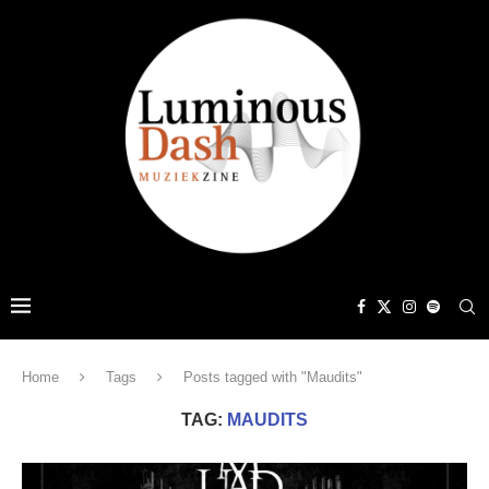
Home
Tags
Posts tagged with "Maudits"
TAG:
MAUDITS