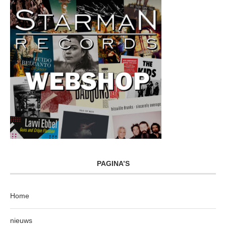
PAGINA’S
Home
nieuws