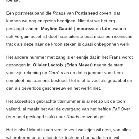
toelaat.
Een postmetalband die
Roads
van
Portishead
covert, dat
kunnen we nog enigszins begrijpen. Niet dat we het erg
geslaagd vinden.
Mayline Gautié
(
Impureza
en
Lůn
, waarin
ook Verguin actief is) doet haar uiterste best maar een iconische
track als deze naar de kroon steken is quasi onbegonnen werk.
Het andere nummer met zang is er eentje dat in het Frans wordt
gezongen in.
Olivier Lacroix
(
Erlen Meyer
) neemt de stem
voor zijn rekening op
Carré d’as
en dat is jammer voor hem
compleet niet aan ons besteed. Het is of te veel als gebabbel en
dan als oeverloos geschreeuw en het werkt niet.
Het akoestisch gebrachte titelnummer is al net zo uit de toon
vallend, al maakt het wel de overgang van het heftige
Fall Over
(een heel geslaagd stuk) naar
Roads
eenvoudiger.
Het is alsof Maudits van veel te veel walletjes wil eten, van alles
wil proberen en er uiteindelijk toch een bepaalde lijn in wil