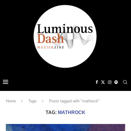
Home
Tags
Posts tagged with "mathrock"
TAG:
MATHROCK