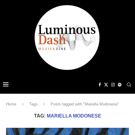
Home
Tags
Posts tagged with "Mariella Modonese"
TAG:
MARIELLA MODONESE